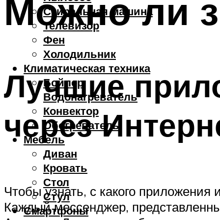
Можно ли з
Стиральная машина
Телевизор
Фен
Холодильник
Климатическая техника
Лучшие прил
Бойлер
Водонагреватель
Конвектор
через Интерн
Обогреватель
Мебель
Диван
Кровать
Стол
Чтобы узнать, с какого приложения 
Стул
Каждый мессенджер, представленны
Смартфоны