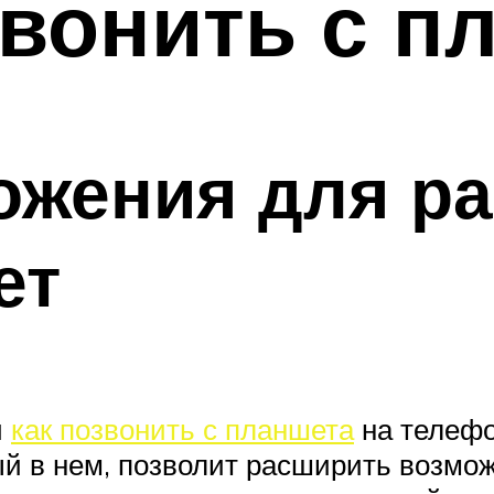
вонить с п
ожения для ра
ет
и
как позвонить с планшета
на телефо
й в нем, позволит расширить возмож