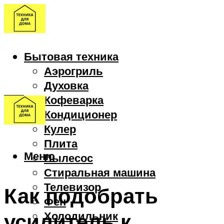
Бытовая техника
Аэрогриль
Духовка
Кофеварка
Кондиционер
Кулер
Плита
Меню
Пылесос
Стиральная машина
Телевизор
Как подобрать
Фен
усилитель к
Холодильник