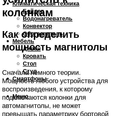
Климатическая техника
колонкам
Бойлер
Водонагреватель
Конвектор
Как определить
Обогреватель
Мебель
мощность магнитолы
Диван
Кровать
Стол
Стул
Сначала немного теории.
Смартфоны
Мощность любого устройства для
воспроизведения, к которому
Меню
подключаются колонки для
автомагнитолы, не может
превышать параметрику бортовой