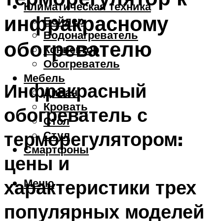
Климатическая техника
инфракрасному
Бойлер
Водонагреватель
обогревателю
Конвектор
Обогреватель
Мебель
Инфракрасный
Диван
Кровать
обогреватель с
Стол
терморегулятором:
Стул
Смартфоны
цены и
характеристики трех
Меню
популярных моделей