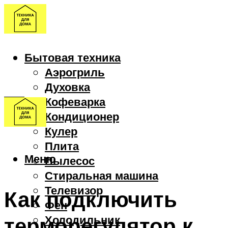
Бытовая техника
Аэрогриль
Духовка
Кофеварка
Кондиционер
Кулер
Плита
Меню
Пылесос
Стиральная машина
Телевизор
Как подключить
Фен
терморегулятор к
Холодильник