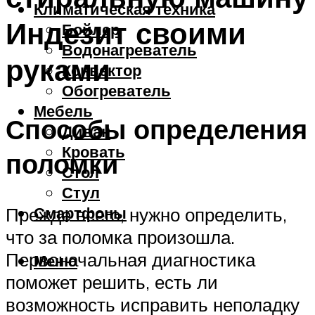
Климатическая техника
Индезит своими
Бойлер
Водонагреватель
руками
Конвектор
Обогреватель
Мебель
Способы определения
Диван
Кровать
поломки
Стол
Стул
Смартфоны
Прежде всего, нужно определить,
что за поломка произошла.
Первоначальная диагностика
Меню
поможет решить, есть ли
возможность исправить неполадку