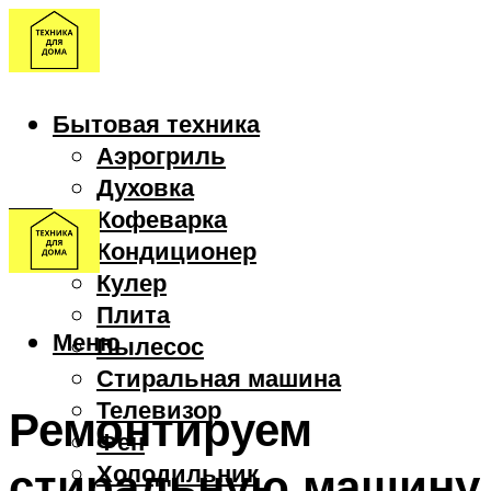
Бытовая техника
Аэрогриль
Духовка
Кофеварка
Кондиционер
Кулер
Плита
Меню
Пылесос
Стиральная машина
Телевизор
Ремонтируем
Фен
стиральную машину
Холодильник