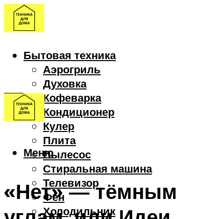
Бытовая техника
Аэрогриль
Духовка
Кофеварка
Кондиционер
Кулер
Плита
Меню
Пылесос
Стиральная машина
Телевизор
«Нет» — тёмным
Фен
углам, или Идеи
Холодильник