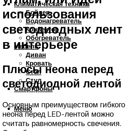
Климатическая техника
использования
Бойлер
Водонагреватель
светодиодных лент
Конвектор
Обогреватель
в интерьере
Мебель
Диван
Кровать
Плюсы неона перед
Стол
Стул
светодиодной лентой
Смартфоны
Основным преимуществом гибкого
Меню
неона перед LED-лентой можно
считать равномерность свечения.