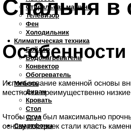
Спальня в 
Стиральная машина
Телевизор
Фен
Холодильник
Климатическая техника
Особенности 
Бойлер
Водонагреватель
Конвектор
Обогреватель
Использование каменной основы вни
Мебель
Диван
местности преимущественно низкие т
Кровать
Стол
Чтобы дом был максимально прочный
Стул
основу построек стали класть камен
Смартфоны