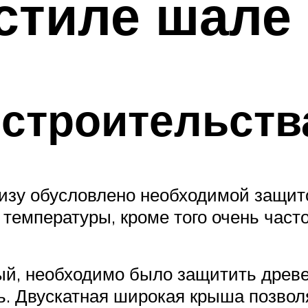
стиле шале
строительств
зу обусловлено необходимой защито
емпературы, кроме того очень часто 
, необходимо было защитить древесин
ь. Двускатная широкая крыша позволя