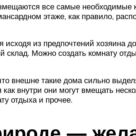
азмещаются все самые необходимые ко
а мансардном этаже, как правило, рас
ся исходя из предпочтений хозяина д
 склад. Можно создать комнату отды
что внешне такие дома сильно выдел
 как внутри они могут вмещать нескол
ату отдыха и прочее.
рироде — жел