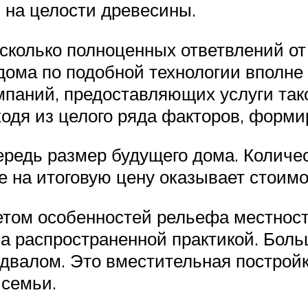
я на целости древесины.
колько полноценных ответвлений от э
дома по подобной технологии вполне 
паний, предоставляющих услуги тако
одя из целого ряда факторов, форми
редь размер будущего дома. Количес
е на итоговую цену оказывает стоим
етом особенностей рельефа местност
ма распространенной практикой. Бол
двалом. Это вместительная постройка
 семьи.