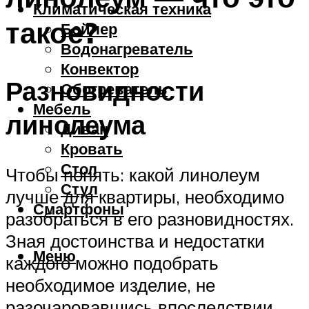
Климатическая техника
такое?
Бойлер
Водонагреватель
Конвектор
Разновидности
Обогреватель
Мебель
линолеума
Диван
Кровать
Стол
Чтобы понять: какой линолеум
Стул
лучше для квартиры, необходимо
Смартфоны
разобраться в его разновидностях.
Зная достоинства и недостатки
Меню
каждого можно подобрать
необходимое изделие, не
разочаровавшись впоследствии.