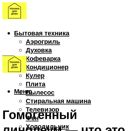
Бытовая техника
Аэрогриль
Духовка
Кофеварка
Кондиционер
Кулер
Плита
Меню
Пылесос
Стиральная машина
Телевизор
Гомогенный
Фен
линолеум — что это
Холодильник