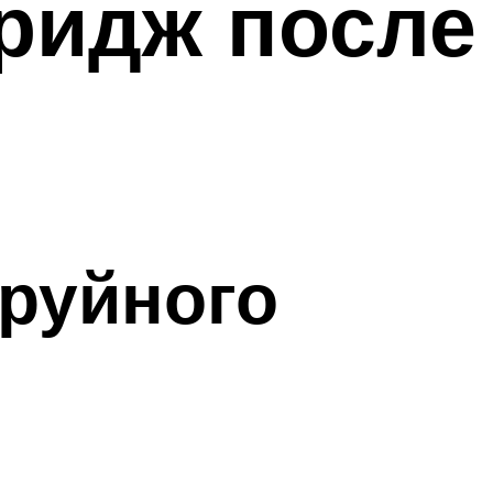
тридж после
руйного