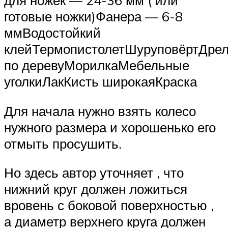
для ножек — 24-36 мм ( или
готовые ножки)Фанера — 6-8
ммВодостойкий
клейТермопистолетШуруповёртДре
по деревуМорилкаМебельные
уголкиЛакКисть широкаяКраска
Для начала нужно взять колесо
нужного размера и хорошенько его
отмыть просушить.
Но здесь автор уточняет , что
нижний круг должен ложиться
вровень с боковой поверхностью ,
а диаметр верхнего круга должен