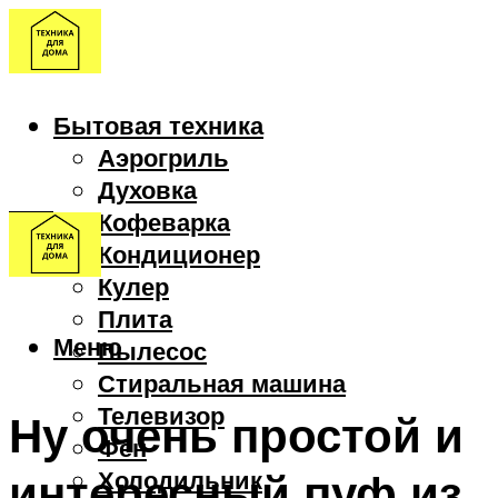
Бытовая техника
Аэрогриль
Духовка
Кофеварка
Кондиционер
Кулер
Плита
Меню
Пылесос
Стиральная машина
Телевизор
Ну очень простой и
Фен
интересный пуф из
Холодильник