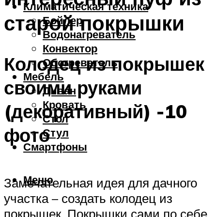
Климатическая техника
старой покрышки
Бойлер
Водонагреватель
Конвектор
Колодец из покрышек
Обогреватель
Мебель
своими руками
Диван
Кровать
(декоративный) -10
Стол
фото
Стул
Смартфоны
Меню
Замечательная идея для дачного
участка – создать колодец из
покрышек. Покрышки сами по себе,