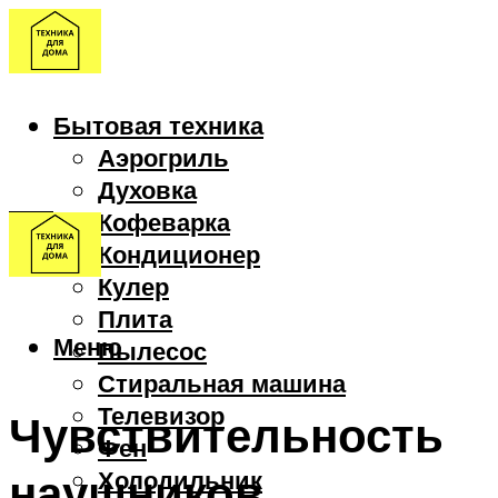
Бытовая техника
Аэрогриль
Духовка
Кофеварка
Кондиционер
Кулер
Плита
Меню
Пылесос
Стиральная машина
Телевизор
Чувствительность
Фен
наушников
Холодильник