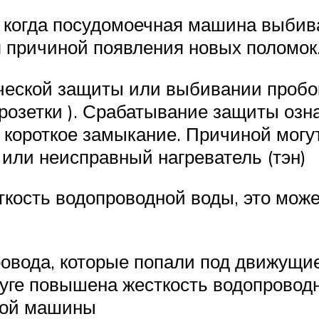
 когда посудомоечная машина выбива
я причиной появления новых поломок
ческой защиты или выбивании пробо
розетки ). Срабатывание защиты означ
ороткое замыкание. Причиной могут
или неисправный нагреватель (тэн)
кость водопроводной воды, это може
ровода, которые попали под движущ
руге повышена жесткость водопровод
ной машины