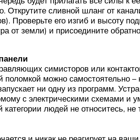
чередь будет прилагать все силы к ее
. Открутите сливной шланг от канали
в). Проверьте его изгиб и высоту по
 от земли) и присоедините обратно.
панели
правляющих симисторов или контактов
й поломкой можно самостоятельно – н
запускает ни одну из программ. Устр
комому с электрическими схемами и
й категории людей не относитесь, не 
ется и никак не реагирует на ваши 