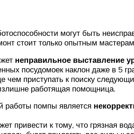
отоспособности могут быть неисправ
монт стоит только опытным мастерам
ожет
неправильное выставление у
менных посудомоек наклон даже в 5 гр
е чем приступать к поиску следующи
 излишне работящая помощница.
й работы помпы является
некоррект
ет привести к тому, что грязная вод