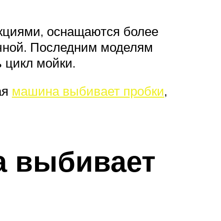
кциями, оснащаются более
чной. Последним моделям
 цикл мойки.
ая
машина выбивает пробки
,
а выбивает