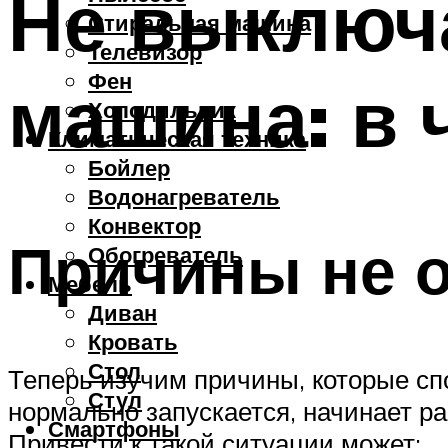
Не выключ
Стиральная машина
Телевизор
Фен
машина: в 
Холодильник
Климатическая техника
Бойлер
Водонагреватель
Конвектор
Причины не 
Обогреватель
Мебель
Диван
Кровать
Стол
Теперь изучим причины, которые сп
Стул
нормально запускается, начинает ра
Смартфоны
Привести к такой ситуации может: