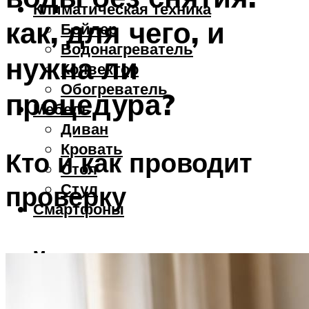
Климатическая техника
как, для чего, и
Бойлер
Водонагреватель
нужна ли
Конвектор
Обогреватель
процедура?
Мебель
Диван
Кровать
Кто и как проводит
Стол
Стул
проверку
Смартфоны
Меню