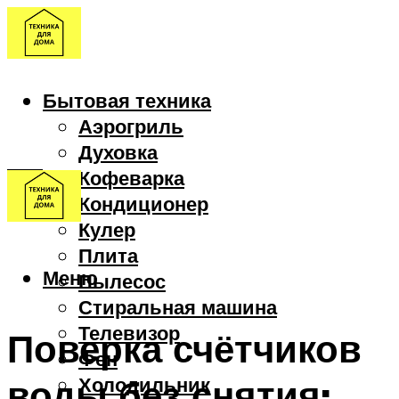
Бытовая техника
Аэрогриль
Духовка
Кофеварка
Кондиционер
Кулер
Плита
Меню
Пылесос
Стиральная машина
Телевизор
Поверка счётчиков
Фен
воды без снятия:
Холодильник