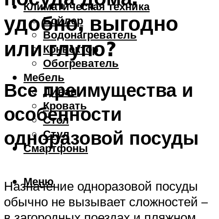
Климатическая техника
удобно, выгодно
Бойлер
Водонагреватель
или глупо?
Конвектор
Обогреватель
Мебель
Все преимущества и
Диван
Кровать
особенности
Стол
одноразовой посуды
Стул
Смартфоны
Меню
Назначение одноразовой посуды
обычно не вызывает сложностей –
в загородных поездах и пляжном