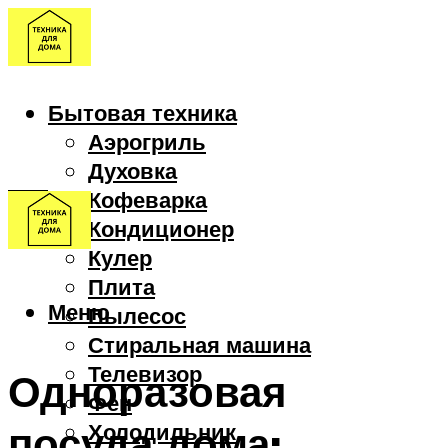
Бытовая техника
Аэрогриль
Духовка
Кофеварка
Кондиционер
Кулер
Плита
Меню
Пылесос
Стиральная машина
Телевизор
Одноразовая
Фен
посуда дома:
Холодильник