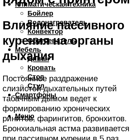
Климатическая техника
Бойлер
Влияние пассивного
Водонагреватель
Конвектор
курения на органы
Обогреватель
Мебель
дыхания
Диван
Кровать
Стол
Постоянное раздражение
Стул
слизистой дыхательных путей
Смартфоны
табачным дымом ведет к
формированию хронических
Меню
ринитов, фарингитов, бронхитов.
Бронхиальная астма развивается
при пассивном курении в 5 раз