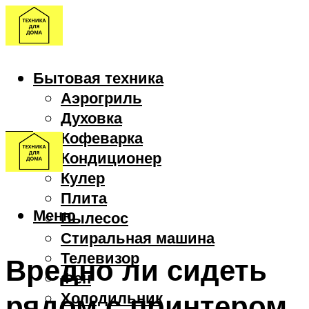
Бытовая техника
Аэрогриль
Духовка
Кофеварка
Кондиционер
Кулер
Плита
Меню
Пылесос
Стиральная машина
Телевизор
Вредно ли сидеть
Фен
рядом с принтером
Холодильник