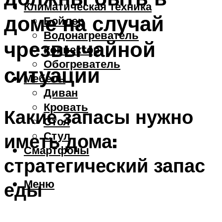
Климатическая техника
доме на случай
Бойлер
Водонагреватель
чрезвычайной
Конвектор
Обогреватель
ситуации
Мебель
Диван
Кровать
Какие запасы нужно
Стол
Стул
иметь дома:
Смартфоны
стратегический запас
Меню
еды