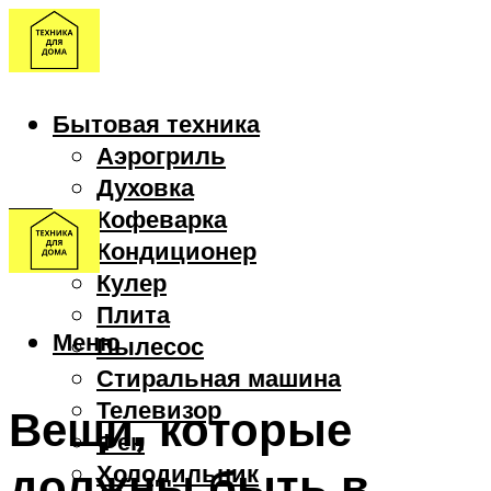
Бытовая техника
Аэрогриль
Духовка
Кофеварка
Кондиционер
Кулер
Плита
Меню
Пылесос
Стиральная машина
Телевизор
Вещи, которые
Фен
должны быть в
Холодильник