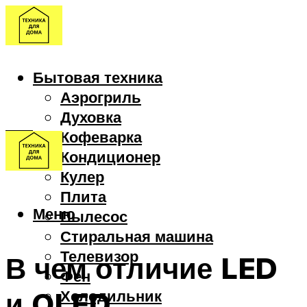
Бытовая техника
Аэрогриль
Духовка
Кофеварка
Кондиционер
Кулер
Плита
Меню
Пылесос
Стиральная машина
Телевизор
В чем отличие LED
Фен
и OLED
Холодильник