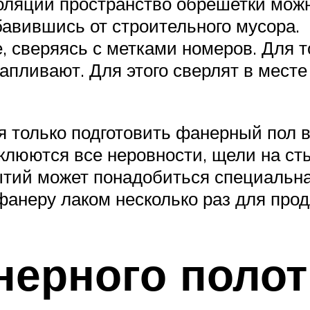
золяции пространство обрешетки мож
авившись от строительного мусора.
, сверяясь с метками номеров. Для т
апливают. Для этого сверлят в месте
 только подготовить фанерный пол 
клюются все неровности, щели на сты
рытий может понадобиться специаль
анеру лаком несколько раз для прод
ерного полот