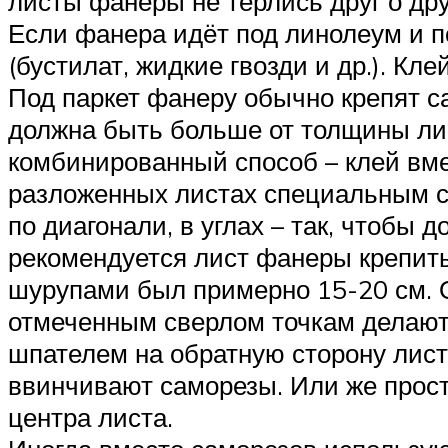
листы фанеры не тёрлись друг о дру
Если фанера идёт под линолеум и 
(бустилат, жидкие гвозди и др.). К
Под паркет фанеру обычно крепят са
должна быть больше от толщины лис
комбинированный способ – клей вме
разложенных листах специальным св
по диагонали, в углах – так, чтобы 
рекомендуется лист фанеры крепить 
шурупами был примерно 15-20 см. От
отмеченным сверлом точкам делают 
шпателем на обратную сторону лист
ввинчивают саморезы. Или же просто
центра листа.