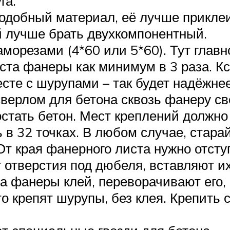
га.
подобный материал, её лучше прикл
лей лучше брать двухкомпонентный.
морезами (4*60 или 5*60). Тут главн
та фанеры как минимум в 3 раза. Кс
сте с шурупами – так будет надёжнее
ерлом для бетона сквозь фанеру све
достать бетон. Мест креплений должн
в 32 точках. В любом случае, стара
 края фанерного листа нужно отступ
отверстия под дюбеля, вставляют их
а фанеры клей, переворачивают его,
 крепят шурупы, без клея. Крепить 