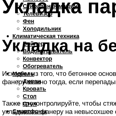
Укладка па
Стиральная машина
Телевизор
Фен
Холодильник
Климатическая техника
Укладка на б
Бойлер
Водонагреватель
Конвектор
Обогреватель
Исходим из того, что бетонное осно
Мебель
Диван
фанеру можно тогда, если перепады
Кровать
Стол
Также проконтролируйте, чтобы стя
Стул
укладывать фанеру на невысохшее о
Смартфоны