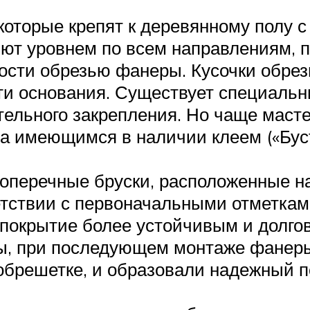
которые крепят к деревянному полу 
яют уровнем по всем направлениям, 
ости обрезью фанеры. Кусочки обрез
ти основания. Существует специаль
ительного закрепления. Но чаще мас
 имеющимся в наличии клеем («Бусти
оперечные бруски, расположенные н
ветствии с первоначальными отметка
ь покрытие более устойчивым и долг
ы, при последующем монтаже фанеры,
 обрешетке, и образовали надежный 