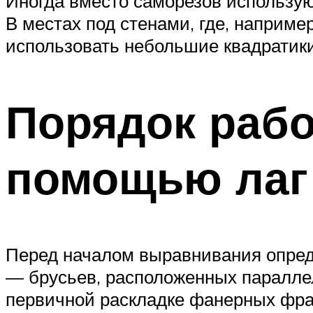
Иногда вместо саморезов использую
В местах под стенами, где, наприме
использовать небольшие квадратики 
Порядок раб
помощью лаг
Перед началом выравнивания опреде
— брусьев, расположенных параллел
первичной раскладке фанерных фраг