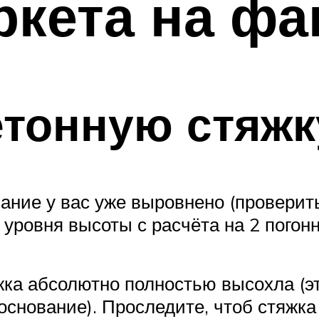
ркета на фа
етонную стяжк
вание у вас уже выровнено (провери
 уровня высоты с расчёта на 2 пого
жка абсолютно полностью высохла (эт
снование). Проследите, чтоб стяжка