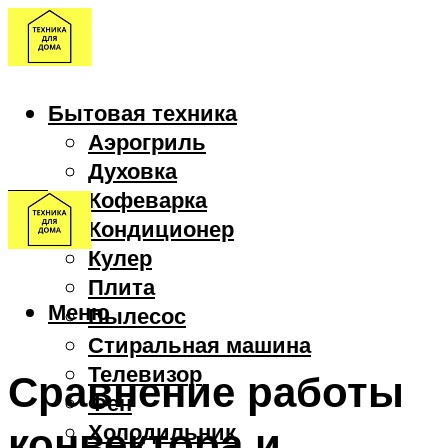
Бытовая техника
Аэрогриль
Духовка
Кофеварка
Кондиционер
Кулер
Плита
Меню
Пылесос
Стиральная машина
Телевизор
Сравнение работы
Фен
конвектора и
Холодильник