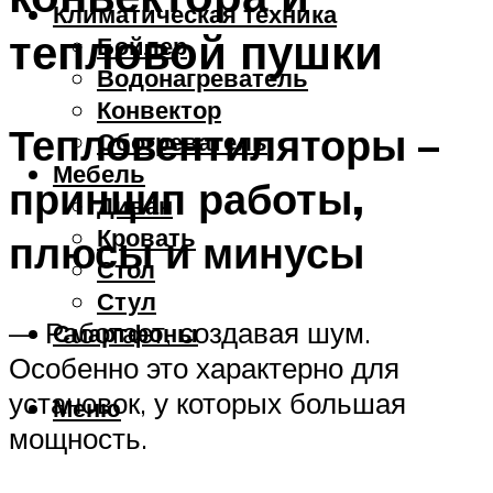
Климатическая техника
тепловой пушки
Бойлер
Водонагреватель
Конвектор
Тепловентиляторы –
Обогреватель
Мебель
принцип работы,
Диван
Кровать
плюсы и минусы
Стол
Стул
— Работает, создавая шум.
Смартфоны
Особенно это характерно для
установок, у которых большая
Меню
мощность.