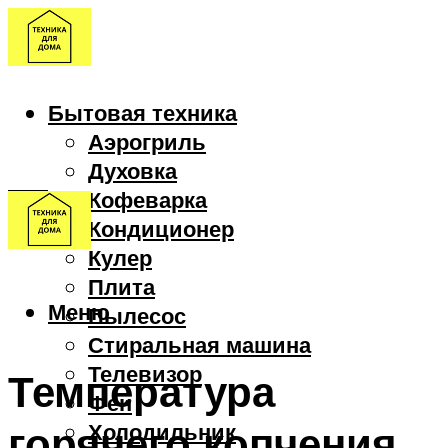
Бытовая техника
Аэрогриль
Духовка
Кофеварка
Кондиционер
Кулер
Плита
Меню
Пылесос
Стиральная машина
Телевизор
Температура
Фен
горячего копчения
Холодильник