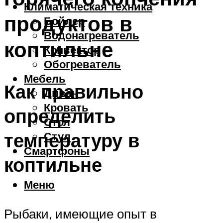
Климатическая техника
продуктов в
Бойлер
Водонагреватель
коптильне
Конвектор
Обогреватель
Мебель
Как правильно
Диван
Кровать
определить
Стол
температуру в
Стул
Смартфоны
коптильне
Меню
Рыбаки, имеющие опыт в