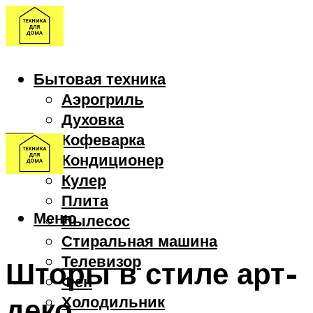
Бытовая техника
Аэрогриль
Духовка
Кофеварка
Кондиционер
Кулер
Плита
Меню
Пылесос
Стиральная машина
Телевизор
Шторы в стиле арт-
Фен
деко
Холодильник