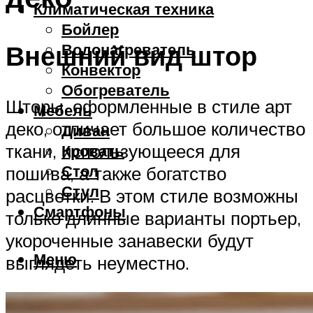
Климатическая техника
Бойлер
Внешний вид штор
Водонагреватель
Конвектор
Обогреватель
Шторы, оформленные в стиле арт
Мебель
деко, отличает большое количество
Диван
ткани, использующееся для
Кровать
Стол
пошива, а также богатство
Стул
расцветки. В этом стиле возможны
Смартфоны
только длинные варианты портьер,
укороченные занавески будут
Меню
выглядеть неуместно.