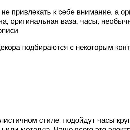
не привлекать к себе внимание, а о
на, оригинальная ваза, часы, необыч
описи
екора подбираются с некоторым конт
истичном стиле, подойдут часы кру
 или металла. Чаще всего это элект