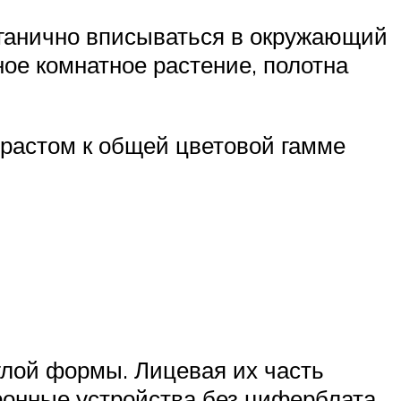
рганично вписываться в окружающий
ное комнатное растение, полотна
растом к общей цветовой гамме
глой формы. Лицевая их часть
ронные устройства без циферблата.