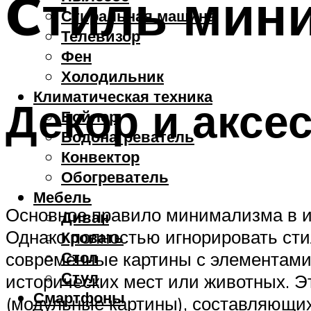
Cтиль мин
Стиральная машина
Телевизор
Фен
Холодильник
Климатическая техника
Декор и аксе
Бойлер
Водонагреватель
Конвектор
Обогреватель
Мебель
Основное правило минимализма в и
Диван
Однако полностью игнорировать сти
Кровать
Стол
современные картины с элементами
Стул
исторических мест или животных. Э
Смартфоны
(модульные картины), составляющи