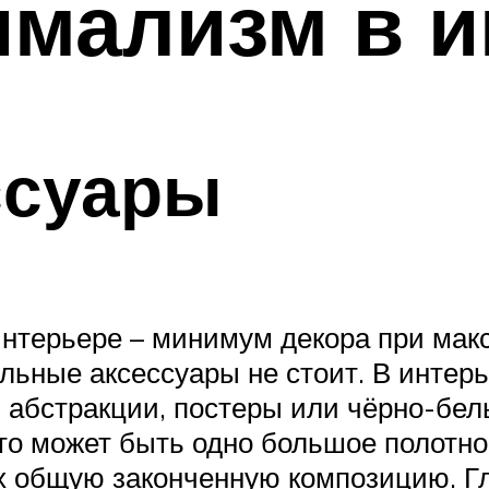
имализм в и
ссуары
нтерьере – минимум декора при мак
льные аксессуары не стоит. В интер
 абстракции, постеры или чёрно-бел
то может быть одно большое полотно
х общую законченную композицию. Гл