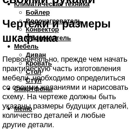
Климатическая техника
Бойлер
Чертежи и размеры
Водонагреватель
Конвектор
шкафчика
Обогреватель
Мебель
Диван
Первоначально, прежде чем начать
Кровать
практическую часть изготовления
Стол
мебели, необходимо определиться
Стул
со своими желаниями и нарисовать
Смартфоны
схему. На чертеже должны быть
указаны размеры будущих деталей,
Меню
количество деталей и любые
другие детали.