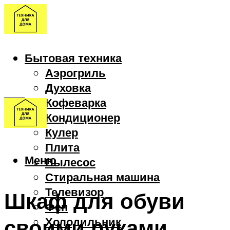
Бытовая техника
Аэрогриль
Духовка
Кофеварка
Кондиционер
Кулер
Плита
Меню
Пылесос
Стиральная машина
Телевизор
Шкаф для обуви
Фен
своими руками
Холодильник