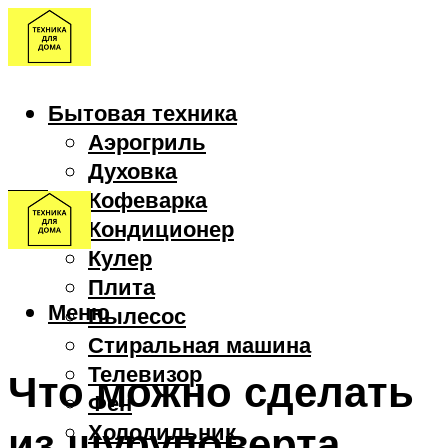
Бытовая техника
Аэрогриль
Духовка
Кофеварка
Кондиционер
Кулер
Плита
Меню
Пылесос
Стиральная машина
Телевизор
Что можно сделать
Фен
из шуруповерта
Холодильник