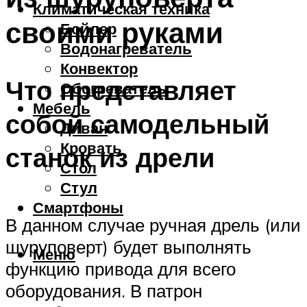
Климатическая техника
своими руками
Бойлер
Водонагреватель
Конвектор
Что представляет
Обогреватель
Мебель
собой самодельный
Диван
Кровать
станок из дрели
Стол
Стул
Смартфоны
В данном случае ручная дрель (или
шуруповерт) будет выполнять
Меню
функцию привода для всего
оборудования. В патрон