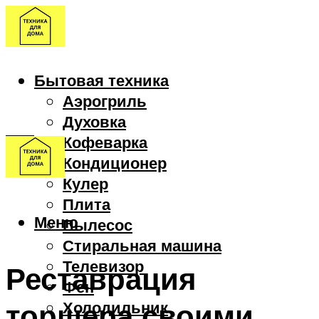
Бытовая техника
Аэрогриль
Духовка
Кофеварка
Кондиционер
Кулер
Плита
Меню
Пылесос
Стиральная машина
Телевизор
Реставрация
Фен
торшера своими
Холодильник