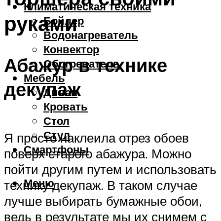
Климатическая техника
руками
Бойлер
Водонагреватель
Конвектор
Абажур в технике
Обогреватель
Мебель
декупаж
Диван
Кровать
Стол
Стул
Я просто наклеила отрез обоев
Смартфоны
поверх старого абажура. Можно
пойти другим путем и использовать
Меню
технику декупаж. В таком случае
лучше выбирать бумажные обои,
ведь в результате мы их снимем с