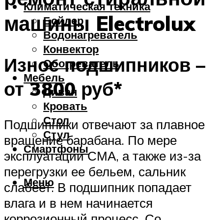
Климатическая техника
машины Electrolux
Бойлер
Водонагреватель
Конвектор
Износ подшипников –
Обогреватель
Мебель
от 3800 руб*
Диван
Кровать
Стол
Подшипники отвечают за плавное
Стул
вращение барабана. По мере
Смартфоны
эксплуатации СМА, а также из-за
перегрузки ее бельем, сальник
Меню
слабеет. В подшипник попадает
влага и в нем начинается
коррозионный процесс. Со