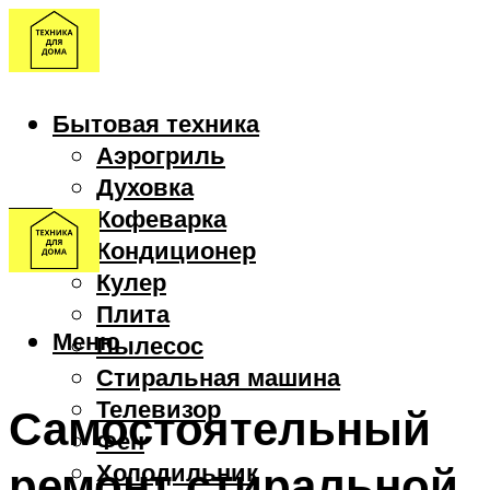
Бытовая техника
Аэрогриль
Духовка
Кофеварка
Кондиционер
Кулер
Плита
Меню
Пылесос
Стиральная машина
Телевизор
Самостоятельный
Фен
ремонт стиральной
Холодильник