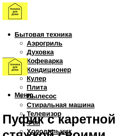
Бытовая техника
Аэрогриль
Духовка
Кофеварка
Кондиционер
Кулер
Плита
Меню
Пылесос
Стиральная машина
Телевизор
Пуфик с каретной
Фен
стяжкой своими
Холодильник