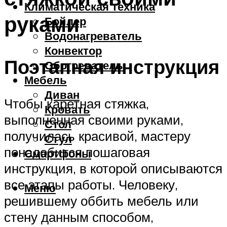
Климатическая техника
руками
Бойлер
Водонагреватель
Конвектор
Поэтапная инструкция
Обогреватель
Мебель
Диван
Чтобы каретная стяжка,
Кровать
выполненная своими руками,
Стол
получилась красивой, мастеру
Стул
понадобится пошаговая
Смартфоны
инструкция, в которой описываются
все этапы работы. Человеку,
Меню
решившему оббить мебель или
стену данным способом,