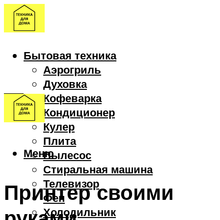
Бытовая техника
Аэрогриль
Духовка
Кофеварка
Кондиционер
Кулер
Плита
Меню
Пылесос
Стиральная машина
Телевизор
Принтер своими
Фен
руками
Холодильник