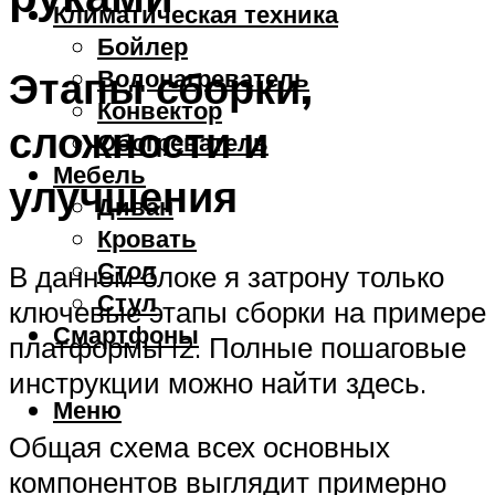
Климатическая техника
Бойлер
Этапы сборки,
Водонагреватель
Конвектор
сложности и
Обогреватель
Мебель
улучшения
Диван
Кровать
Стол
В данном блоке я затрону только
Стул
ключевые этапы сборки на примере
Смартфоны
платформы i2. Полные пошаговые
инструкции можно найти здесь.
Меню
Общая схема всех основных
компонентов выглядит примерно