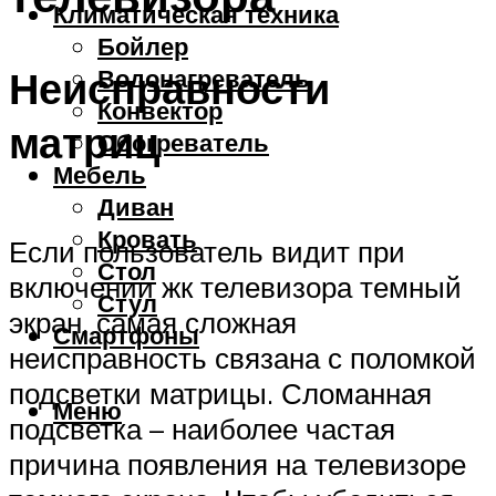
Климатическая техника
Бойлер
Неисправности
Водонагреватель
Конвектор
матриц
Обогреватель
Мебель
Диван
Кровать
Если пользователь видит при
Стол
включении жк телевизора темный
Стул
экран, самая сложная
Смартфоны
неисправность связана с поломкой
подсветки матрицы. Сломанная
Меню
подсветка – наиболее частая
причина появления на телевизоре