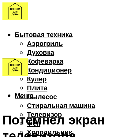
Бытовая техника
Аэрогриль
Духовка
Кофеварка
Кондиционер
Кулер
Плита
Меню
Пылесос
Стиральная машина
Телевизор
Потемнел экран
Фен
телевизора
Холодильник