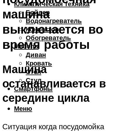
Климатическая техника
машина
Бойлер
Водонагреватель
выключается во
Конвектор
Обогреватель
время работы
Мебель
Диван
Кровать
Машина
Стол
Стул
останавливается в
Смартфоны
середине цикла
Меню
Ситуация когда посудомойка