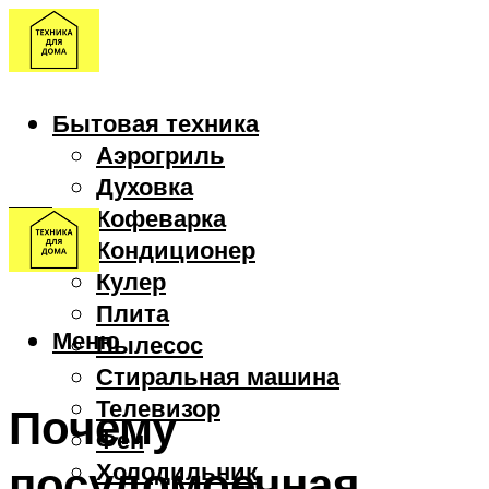
Бытовая техника
Аэрогриль
Духовка
Кофеварка
Кондиционер
Кулер
Плита
Меню
Пылесос
Стиральная машина
Телевизор
Почему
Фен
посудомоечная
Холодильник