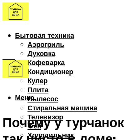
Бытовая техника
Аэрогриль
Духовка
Кофеварка
Кондиционер
Кулер
Плита
Меню
Пылесос
Стиральная машина
Телевизор
Почему у турчанок
Фен
так чисто в доме:
Холодильник