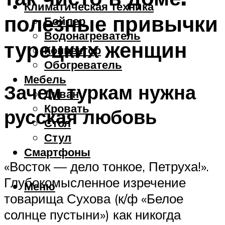
Климатическая техника
полезные привычки
Бойлер
Водонагреватель
турецких женщин
Конвектор
Обогреватель
Мебель
Зачем туркам нужна
Диван
Кровать
русская любовь
Стол
Стул
Смартфоны
«Восток — дело тонкое, Петруха!».
Глубокомысленное изречение
Меню
товарища Сухова (к/ф «Белое
солнце пустыни») как никогда