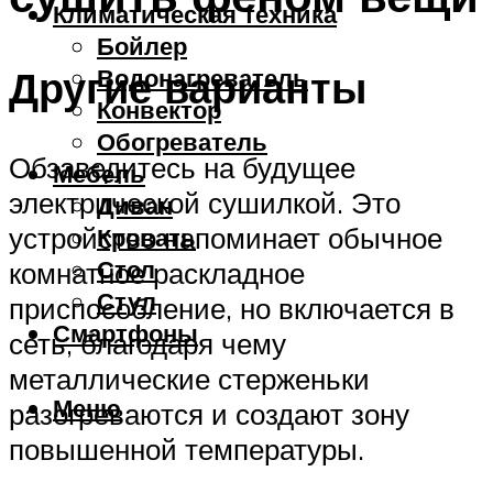
Климатическая техника
Бойлер
Другие варианты
Водонагреватель
Конвектор
Обогреватель
Обзаведитесь на будущее
Мебель
электрической сушилкой. Это
Диван
устройство напоминает обычное
Кровать
Стол
комнатное раскладное
Стул
приспособление, но включается в
Смартфоны
сеть, благодаря чему
металлические стерженьки
Меню
разогреваются и создают зону
повышенной температуры.