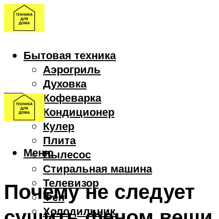
Бытовая техника
Аэрогриль
Духовка
Кофеварка
Кондиционер
Кулер
Плита
Меню
Пылесос
Стиральная машина
Телевизор
Почему не следует
Фен
сушить феном вещи
Холодильник