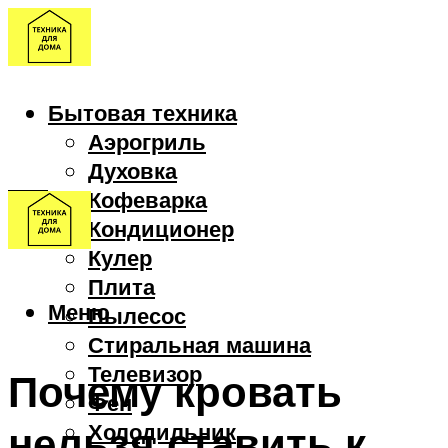
Бытовая техника
Аэрогриль
Духовка
Кофеварка
Кондиционер
Кулер
Плита
Меню
Пылесос
Стиральная машина
Телевизор
Почему кровать
Фен
нельзя ставить к
Холодильник