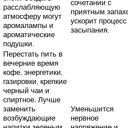
сочетании с
расслабляющую
приятным запах
атмосферу могут
ускорит процесс
аромалампы и
засыпания.
ароматические
подушки.
Перестать пить в
вечерние время
кофе, энергетики,
газировки, крепкие
черный чаи и
спиртное. Лучше
заменить
Уменьшится
возбуждающие
нервное
напитки зеленым
напряжение и