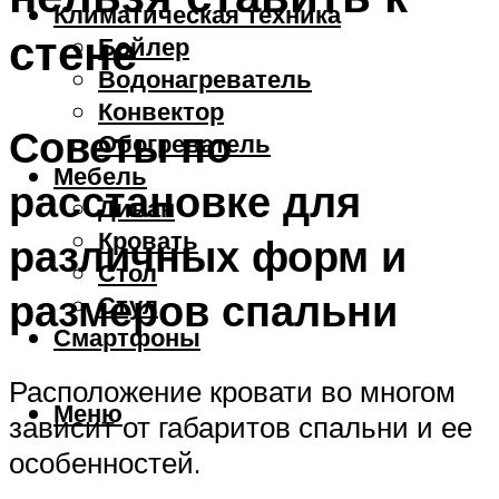
Климатическая техника
стене
Бойлер
Водонагреватель
Конвектор
Советы по
Обогреватель
Мебель
расстановке для
Диван
Кровать
различных форм и
Стол
размеров спальни
Стул
Смартфоны
Расположение кровати во многом
Меню
зависит от габаритов спальни и ее
особенностей.