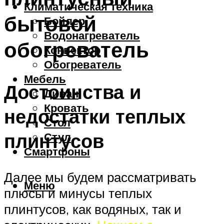
Климатическая техника
бытовой
Бойлер
Водонагреватель
обогреватель
Конвектор
Обогреватель
Мебель
Достоинства и
Диван
Кровать
недостатки теплых
Стол
плинтусов
Стул
Смартфоны
Далее мы будем рассматривать
Меню
плюсы и минусы теплых
плинтусов, как водяных, так и