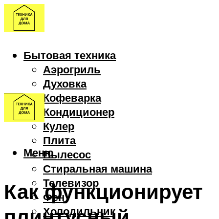
Бытовая техника
Аэрогриль
Духовка
Кофеварка
Кондиционер
Кулер
Плита
Меню
Пылесос
Стиральная машина
Телевизор
Как функционирует
Фен
плинтусный
Холодильник