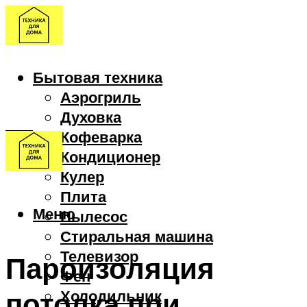
Бытовая техника
Аэрогриль
Духовка
Кофеварка
Кондиционер
Кулер
Плита
Меню
Пылесос
Стиральная машина
Телевизор
Пароизоляция
Фен
потолка при
Холодильник