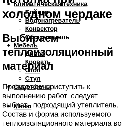
Климатическая техника
холодном чердаке
Бойлер
Водонагреватель
Конвектор
Выбираем
Обогреватель
Мебель
теплоизоляционный
Диван
Кровать
материал
Стол
Стул
Прежде чем приступить к
Смартфоны
выполнению работ, следует
выбрать подходящий утеплитель.
Меню
Состав и форма используемого
теплоизоляционного материала во