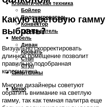
Климатическая техника
Бойлер
Какую цветовую гамму
Водонагреватель
Конвектор
выбрать?
Обогреватель
Мебель
Диван
Визуально скорректировать
Кровать
длинное помещение позволит
Стол
правильно подобранная
Стул
колористика
Смартфоны
Многие дизайнеры советуют
Меню
обратить внимание на светлую
гамму, так как темная палитра еще