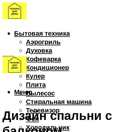
Бытовая техника
Аэрогриль
Духовка
Кофеварка
Кондиционер
Кулер
Плита
Меню
Пылесос
Стиральная машина
Телевизор
Дизайн спальни с
Фен
балконом
Холодильник