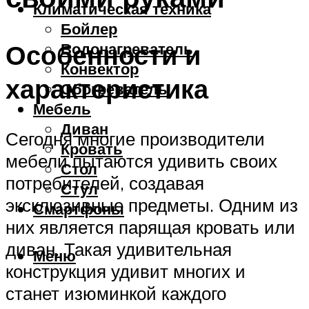
Климатическая техника
Бойлер
Особенности и
Водонагреватель
Конвектор
характеристика
Обогреватель
Мебель
Диван
Сегодня многие производители
Кровать
мебели пытаются удивить своих
Стол
потребителей, создавая
Стул
эксклюзивные предметы. Одним из
Смартфоны
них является парящая кровать или
диван. Такая удивительная
Меню
конструкция удивит многих и
станет изюминкой каждого