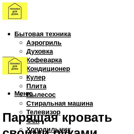
Бытовая техника
Аэрогриль
Духовка
Кофеварка
Кондиционер
Кулер
Плита
Меню
Пылесос
Стиральная машина
Телевизор
Парящая кровать
Фен
своими руками
Холодильник