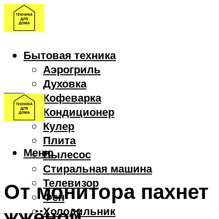
Бытовая техника
Аэрогриль
Духовка
Кофеварка
Кондиционер
Кулер
Плита
Меню
Пылесос
Стиральная машина
Телевизор
От монитора пахнет
Фен
жжёной
Холодильник