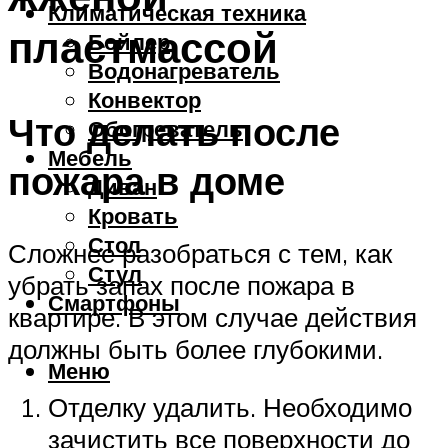
Климатическая техника
пластмассой
Бойлер
Водонагреватель
Конвектор
Что делать после
Обогреватель
Мебель
пожара в доме
Диван
Кровать
Стол
Сложнее разобраться с тем, как
Стул
убрать запах после пожара в
Смартфоны
квартире. В этом случае действия
должны быть более глубокими.
Меню
Отделку удалить. Необходимо
зачистить все поверхности до