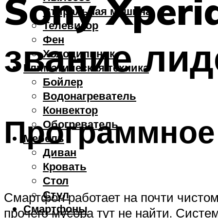
Sony Xperi
Стиральная машина
Телевизор
Фен
звание лид
Холодильник
Климатическая техника
Бойлер
Водонагреватель
Конвектор
Программное
Обогреватель
Мебель
Диван
Кровать
Стол
Стул
Смартфон работает на почти чистом 
Смартфоны
прочего мусора тут не найти. Систе