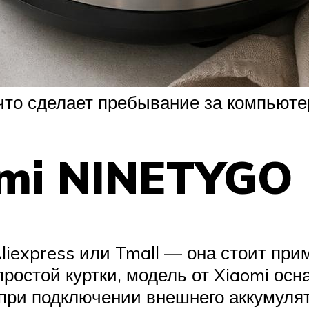
, что сделает пребывание за компью
omi NINETYGO
liexpress или Tmall — она стоит при
 простой куртки, модель от Xiaomi ос
 при подключении внешнего аккумуля