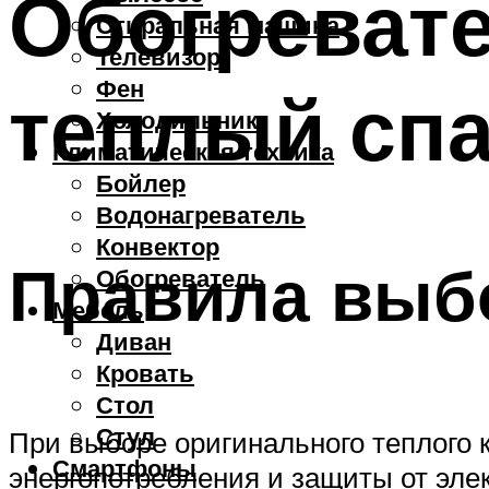
Обогревате
Стиральная машина
Телевизор
Фен
теплый спа
Холодильник
Климатическая техника
Бойлер
Водонагреватель
Конвектор
Правила выб
Обогреватель
Мебель
Диван
Кровать
Стол
Стул
При выборе оригинального теплого к
Смартфоны
энергопотребления и защиты от элек