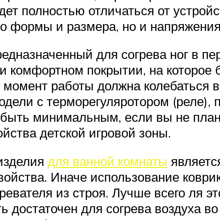
удет полностью отличаться от устрой
ко формы и размера, но и напряжения
редназначенный для согрева ног в пе
и комфортном покрытии, на которое б
в момент работы должна колебаться в 
дели с терморегуляротором (реле),
 быть минимальным, если вы не план
ойства детской игровой зоны.
изделия
для ванной комнаты
является
йства. Иначе использование коврик
евателя из строя. Лучше всего ля э
ь достаточен для согрева воздуха в