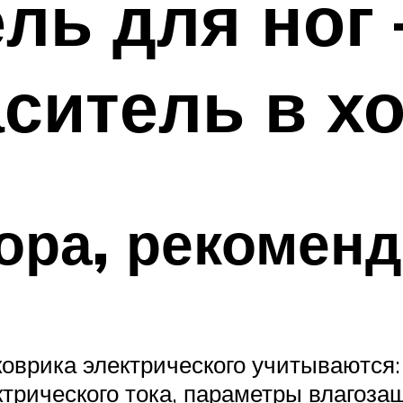
ль для ног 
ситель в х
ора, рекомен
оврика электрического учитываются:
трического тока, параметры влагозащ