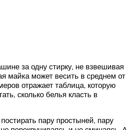
ашине за одну стирку, не взвешивая
ая майка может весить в среднем от
меров отражает таблица, которую
ть, сколько белья класть в
постирать пару простыней, пару
 не перекручиваясь и не сминаясь. А