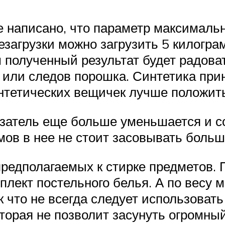
 написано, что параметр максимальн
резагрузки можно загрузить 5 килогра
 полученный результат будет радоват
и или следов порошка. Синтетика при
интетических вещичек лучше положить
затель еще больше уменьшается и со
ов в нее не стоит засовывать боль
редполагаемых к стирке предметов. 
плект постельного белья. А по весу 
 что не всегда следует использовать
торая не позволит засунуть огромны