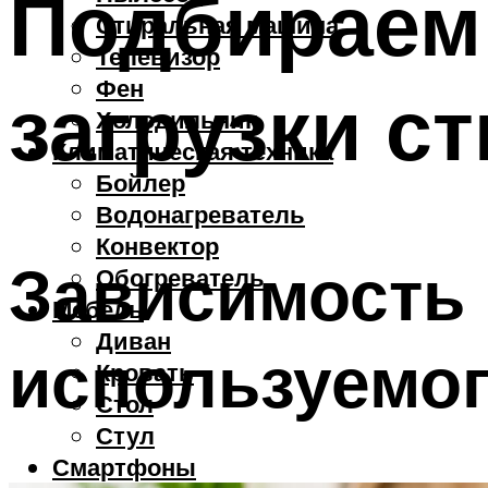
Подбираем
Стиральная машина
Телевизор
Фен
загрузки 
Холодильник
Климатическая техника
Бойлер
Водонагреватель
Конвектор
Зависимость 
Обогреватель
Мебель
Диван
используемог
Кровать
Стол
Стул
Смартфоны