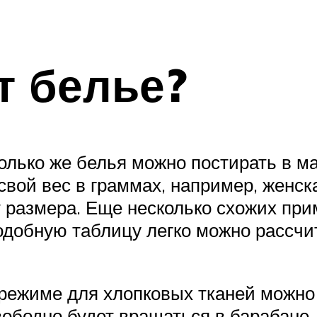
т белье?
колько же белья можно постирать в м
вой вес в граммах, например, женск
т размера. Еще несколько схожих при
добную таблицу легко можно рассчита
 режиме для хлопковых тканей можно 
вободно будет вращаться в барабане,