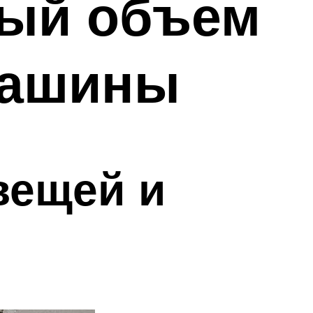
ый объем
машины
вещей и