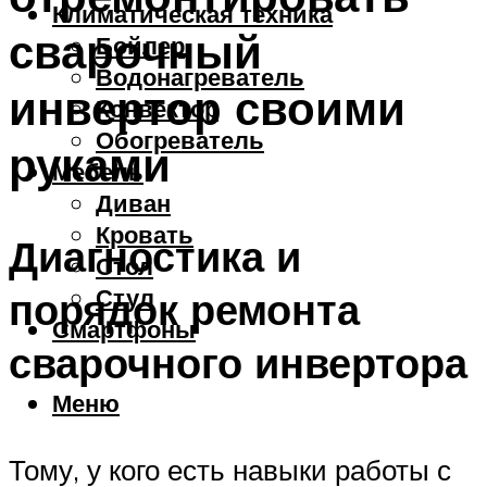
Климатическая техника
сварочный
Бойлер
Водонагреватель
инвертор своими
Конвектор
Обогреватель
руками
Мебель
Диван
Кровать
Диагностика и
Стол
Стул
порядок ремонта
Смартфоны
сварочного инвертора
Меню
Тому, у кого есть навыки работы с