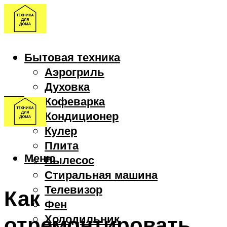
Бытовая техника
Аэрогриль
Духовка
Кофеварка
Кондиционер
Кулер
Плита
Меню
Пылесос
Стиральная машина
Телевизор
Как
Фен
отремонтировать
Холодильник