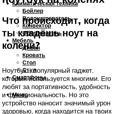
Климатическая техника
Бойлер
Что происходит, когда
Водонагреватель
Конвектор
ты кладёшь ноут на
Обогреватель
Мебель
колени?
Диван
Кровать
Стол
Стул
Ноутбук – популярный гаджет,
Смартфоны
который используется многими. Его
любят за портативность, удобность
Меню
и функциональность. Но это
устройство наносит значимый урон
здоровью, когда находится на твоих