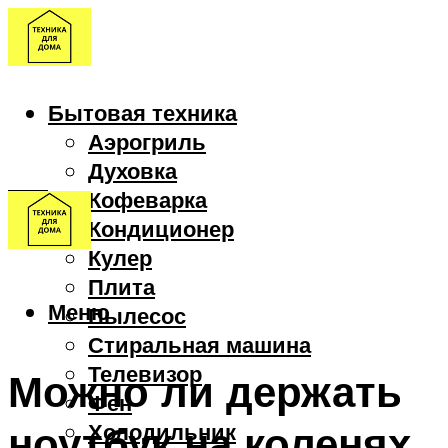
Бытовая техника
Аэрогриль
Духовка
Кофеварка
Кондиционер
Кулер
Плита
Меню
Пылесос
Стиральная машина
Телевизор
Можно ли держать
Фен
ноутбук на коленях
Холодильник