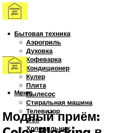
Бытовая техника
Аэрогриль
Духовка
Кофеварка
Кондиционер
Кулер
Плита
Меню
Пылесос
Стиральная машина
Телевизор
Модный приём:
Фен
Color Blocking в
Холодильник