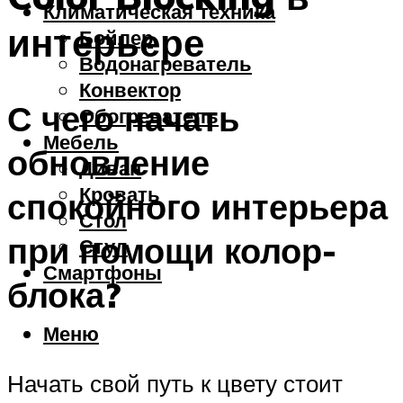
Климатическая техника
интерьере
Бойлер
Водонагреватель
Конвектор
С чего начать
Обогреватель
Мебель
обновление
Диван
Кровать
спокойного интерьера
Стол
при помощи колор-
Стул
Смартфоны
блока?
Меню
Начать свой путь к цвету стоит