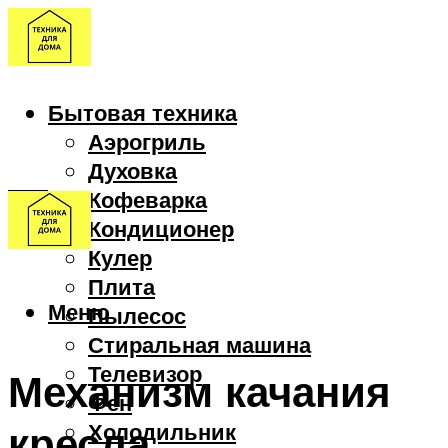
Бытовая техника
Аэрогриль
Духовка
Кофеварка
Кондиционер
Кулер
Плита
Меню
Пылесос
Стиральная машина
Телевизор
Механизм качания
Фен
кресла
Холодильник