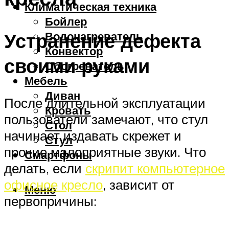
Климатическая техника
Бойлер
Устранение дефекта
Водонагреватель
Конвектор
своими руками
Обогреватель
Мебель
Диван
После длительной эксплуатации
Кровать
пользователи замечают, что стул
Стол
начинает издавать скрежет и
Стул
прочие малоприятные звуки. Что
Смартфоны
делать, если
скрипит компьютерное
офисное кресло
, зависит от
Меню
первопричины: