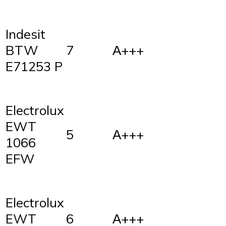
Indesit
7
А+++
BTW
E71253 P
Electrolux
EWT
5
А+++
1066
EFW
Electrolux
6
А+++
EWT