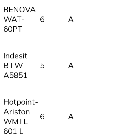
RENOVA
6
А
WAT-
60PT
Indesit
5
А
BTW
A5851
Hotpoint-
Ariston
6
А
WMTL
601 L