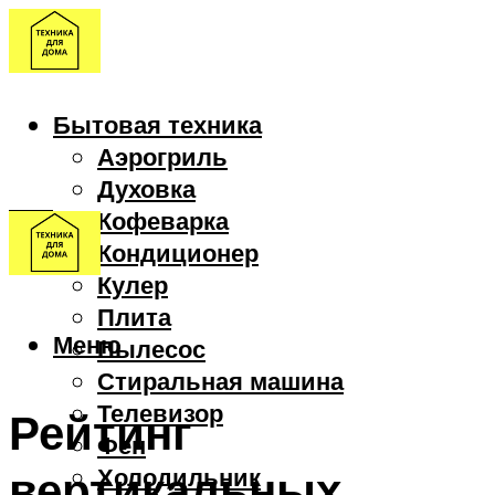
Бытовая техника
Аэрогриль
Духовка
Кофеварка
Кондиционер
Кулер
Плита
Меню
Пылесос
Стиральная машина
Телевизор
Рейтинг
Фен
вертикальных
Холодильник