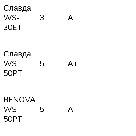
Славда
3
А
WS-
30ET
Славда
5
А+
WS-
50РT
RENOVA
5
А
WS-
50PT