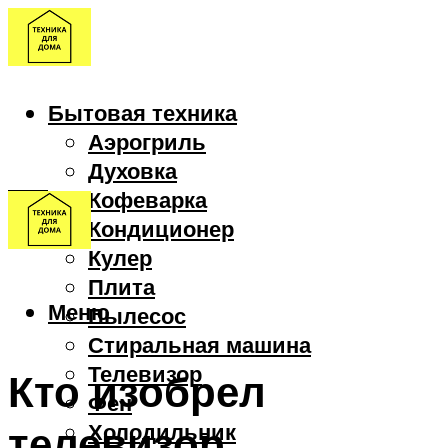
Бытовая техника
Аэрогриль
Духовка
Кофеварка
Кондиционер
Кулер
Плита
Меню
Пылесос
Стиральная машина
Телевизор
Кто изобрел
Фен
телевизор
Холодильник