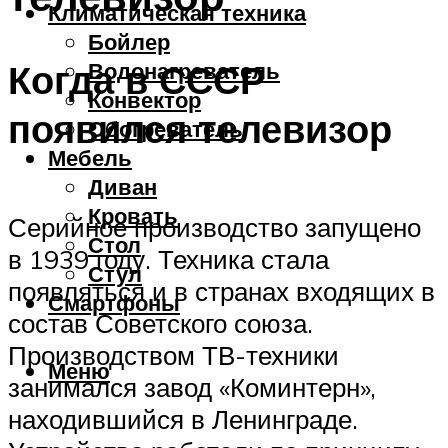
Климатическая техника
Бойлер
Когда в СССР
Водонагреватель
Конвектор
появился телевизор
Обогреватель
Мебель
Диван
Кровать
Серийное производство запущено
Стол
в 1939 году. Техника стала
Стул
появляться и в странах входящих в
Смартфоны
состав Советского союза.
Производством ТВ-техники
Меню
занимался завод «Коминтерн»,
находившийся в Ленинграде.