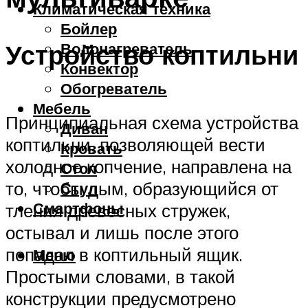
Климатическая техника
Бойлер
Устройство коптильни
Водонагреватель
Конвектор
Обогреватель
Мебель
Принципиальная схема устройства
Диван
коптильни, позволяющей вести
Кровать
холодное копчение, направлена на
Стол
то, чтобы дым, образующийся от
Стул
Смартфоны
тления древесных стружек,
остывал и лишь после этого
попадал в коптильный ящик.
Меню
Простыми словами, в такой
конструкции предусмотрено