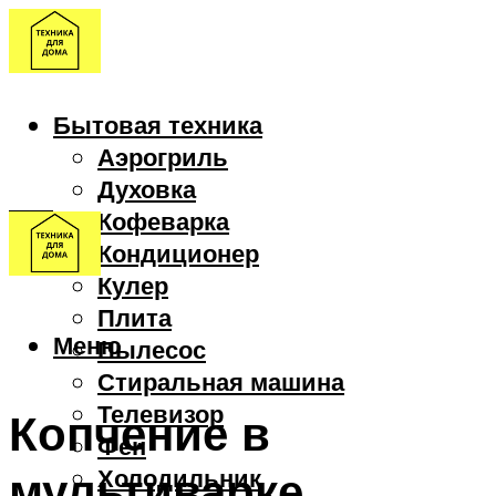
Бытовая техника
Аэрогриль
Духовка
Кофеварка
Кондиционер
Кулер
Плита
Меню
Пылесос
Стиральная машина
Телевизор
Копчение в
Фен
мультиварке
Холодильник