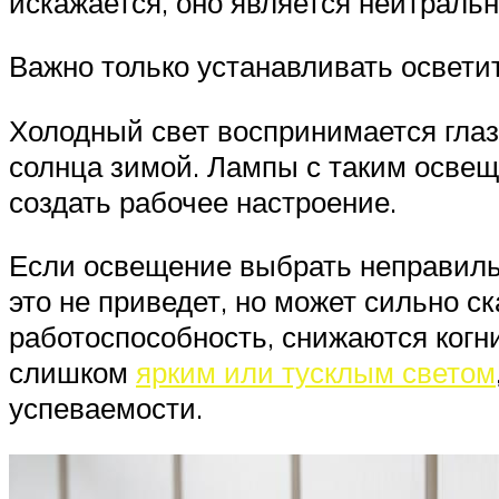
искажается, оно является нейтраль
Важно только устанавливать освети
Холодный свет воспринимается глаза
солнца зимой. Лампы с таким освеще
создать рабочее настроение.
Если освещение выбрать неправильн
это не приведет, но может сильно с
работоспособность, снижаются когн
слишком
ярким или тусклым светом
успеваемости.