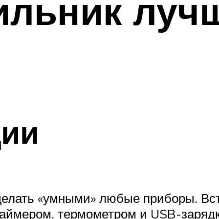
ильник луч
ции
делать «умными» любые приборы. Вс
таймером, термометром и USB-зарядк