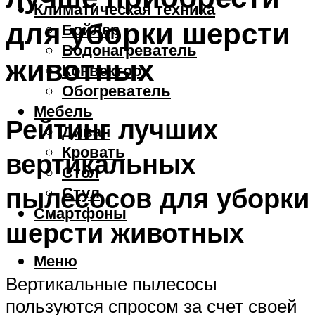
Климатическая техника
для уборки шерсти
Бойлер
Водонагреватель
животных
Конвектор
Обогреватель
Мебель
Рейтинг лучших
Диван
Кровать
вертикальных
Стол
пылесосов для уборки
Стул
Смартфоны
шерсти животных
Меню
Вертикальные пылесосы
пользуются спросом за счет своей