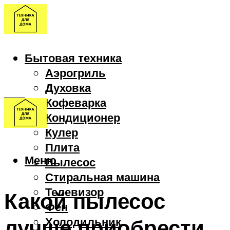
Бытовая техника
Аэрогриль
Духовка
Кофеварка
Кондиционер
Кулер
Плита
Меню
Пылесос
Стиральная машина
Телевизор
Какой пылесос
Фен
лучше приобрести
Холодильник