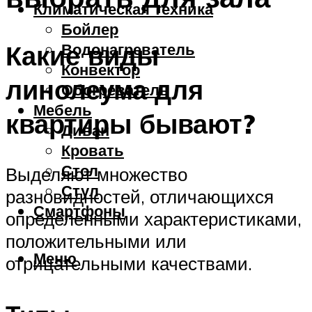
Климатическая техника
Бойлер
Какие виды
Водонагреватель
Конвектор
линолеума для
Обогреватель
Мебель
квартиры бывают?
Диван
Кровать
Стол
Выделяют множество
Стул
разновидностей, отличающихся
Смартфоны
определенными характеристиками,
положительными или
Меню
отрицательными качествами.