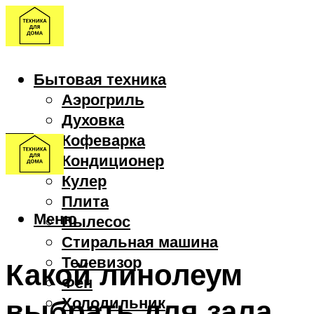
Бытовая техника
Аэрогриль
Духовка
Кофеварка
Кондиционер
Кулер
Плита
Меню
Пылесос
Стиральная машина
Телевизор
Какой линолеум
Фен
выбрать для зала
Холодильник